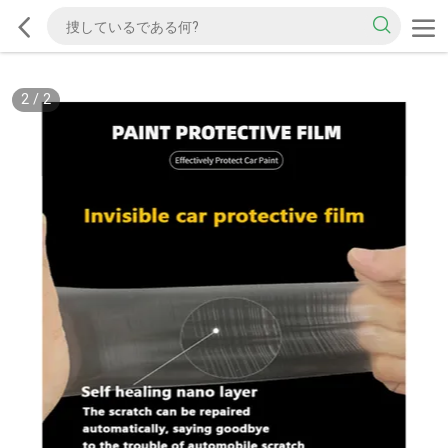
2
/
2