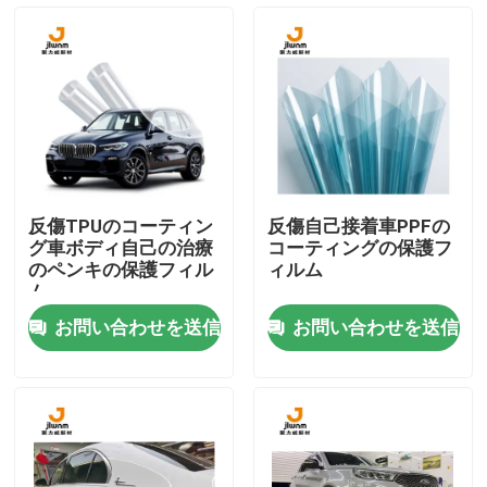
会社案内
品質管理
お問い合わせ
反傷TPUのコーティン
反傷自己接着車PPFの
グ車ボディ自己の治療
コーティングの保護フ
ニュース
のペンキの保護フィル
ィルム
ム
お問い合わせを送信
お問い合わせを送信
すべての場合
VR
TPU PPFのフィルム