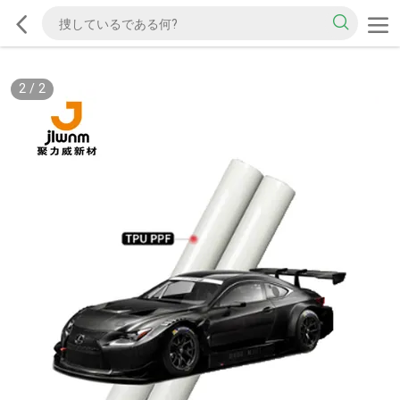
2
/
2