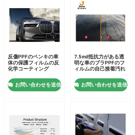
会社案内
品質管理
お問い合わせ
反傷PPFのペンキの車
7.5mil抵抗力がある透
体の保護フィルムの反
明な車のブラPPFのフ
化学コーティング
ィルムの自己接着汚れ
ニュース
お問い合わせを送信
お問い合わせを送信
すべての場合
VR
TPU PPFのフィルム