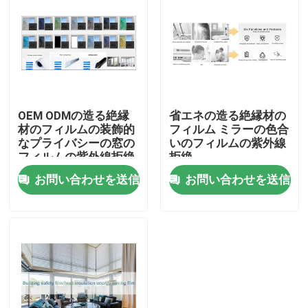
会社案内
品質管理
OEM ODMの造る絶縁
省エネの造る絶縁材の
お問い合わせ
材のフィルムの装飾的
フィルム ミラーの色合
なプライバシーの窓の
いのフィルムの紫外線
フィルムの紫外線拒絶
拒絶
ニュース
お問い合わせを送信
お問い合わせを送信
すべての場合
VR
TPU PPFのフィルム