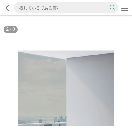
2
/
3