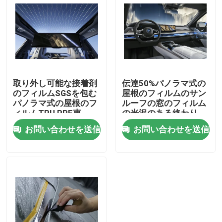
会社案内
品質管理
取り外し可能な接着剤
伝達50%パノラマ式の
お問い合わせ
のフィルムSGSを包む
屋根のフィルムのサン
パノラマ式の屋根のフ
ルーフの窓のフィルム
ィルムTPU PPF車
の光沢のある終わり
ニュース
お問い合わせを送信
お問い合わせを送信
すべての場合
VR
TPU PPFのフィルム