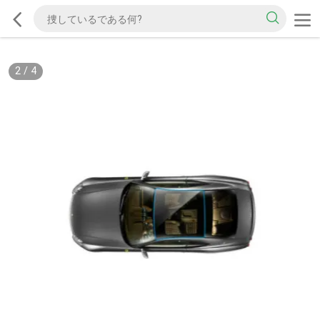
2
/
4